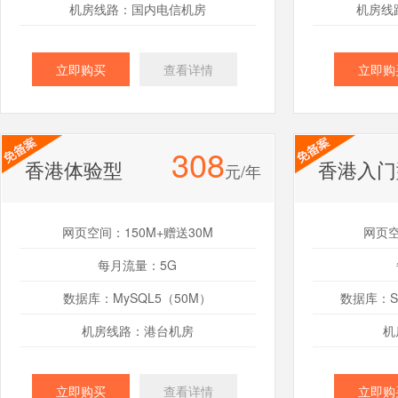
机房线路：国内电信机房
机房线
立即购买
查看详情
立即购
308
香港体验型
香港入门
元/年
网页空间：150M+赠送30M
网页空
每月流量：5G
数据库：MySQL5（50M）
数据库：SQ
机房线路：港台机房
机
立即购买
查看详情
立即购