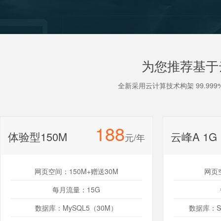
为您推荐基于
全新采用云计算技术构架 99.9
188
体验型150M
云峰A 1G
元/年
网页空间：150M+赠送30M
网页
每月流量：15G
数据库：MySQL5（30M）
数据库：SQ