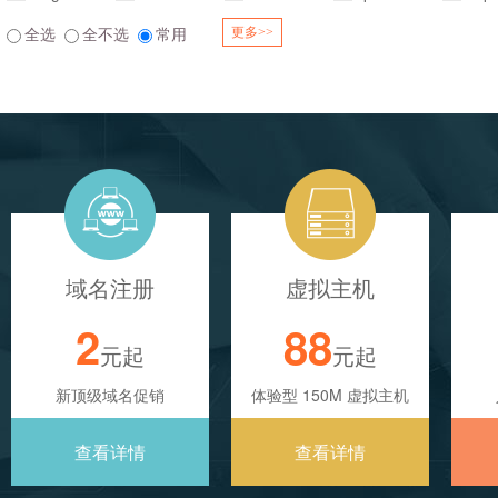
全选
全不选
常用
更多>>
域名注册
虚拟主机
2
88
元起
元起
新顶级域名促销
体验型 150M 虚拟主机
查看详情
查看详情