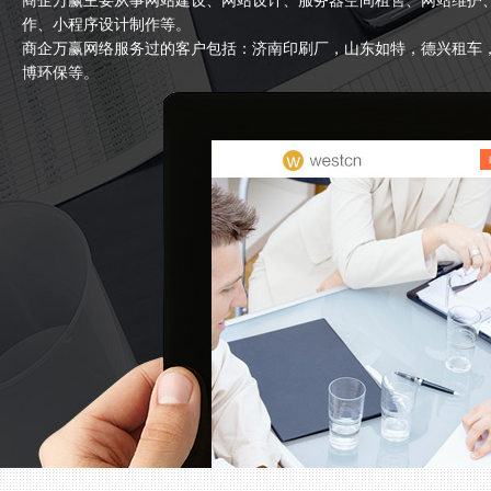
作、小程序设计制作等。
商企万赢网络服务过的客户包括：济南印刷厂，山东如特，德兴租车
博环保等。